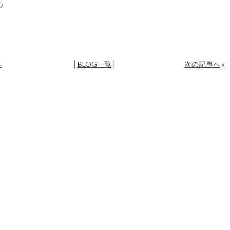
フ
へ
│
BLOG一覧
│
次の記事へ
»