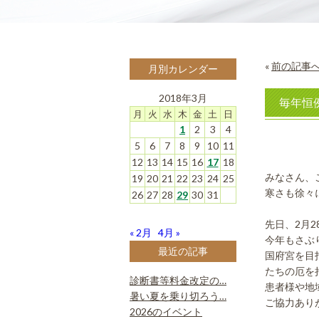
«
前の記事
月別カレンダー
2018年3月
毎年恒
月
火
水
木
金
土
日
1
2
3
4
5
6
7
8
9
10
11
12
13
14
15
16
17
18
みなさん、
19
20
21
22
23
24
25
寒さも徐々
26
27
28
29
30
31
先日、2月
« 2月
4月 »
今年もさぶ
最近の記事
国府宮を目
たちの厄を
診断書等料金改定の…
患者様や地
暑い夏を乗り切ろう…
ご協力あり
2026のイベント