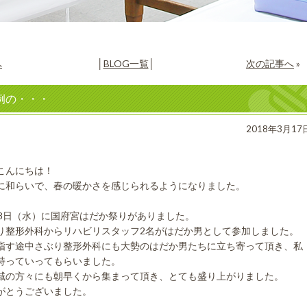
へ
│
BLOG一覧
│
次の記事へ
»
例の・・・
2018年3月17
こんにちは！
に和らいで、春の暖かさを感じられるようになりました。
28日（水）に国府宮はだか祭りがありました。
り整形外科からリハビリスタッフ2名がはだか男として参加しました。
指す途中さぶり整形外科にも大勢のはだか男たちに立ち寄って頂き、私
持っていってもらいました。
域の方々にも朝早くから集まって頂き、とても盛り上がりました。
がとうございました。