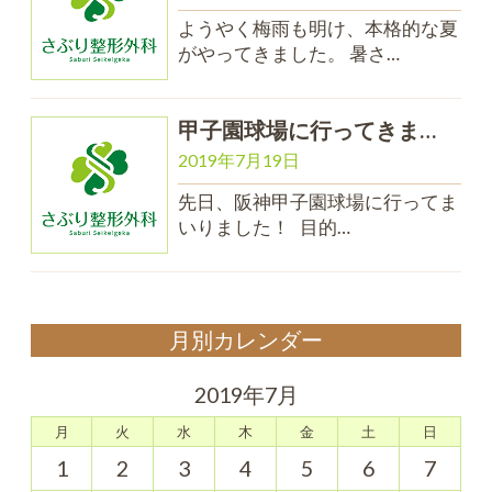
ようやく梅雨も明け、本格的な夏
がやってきました。 暑さ…
甲子園球場に行ってきま…
2019年7月19日
先日、阪神甲子園球場に行ってま
いりました！ 目的…
月別カレンダー
2019年7月
月
火
水
木
金
土
日
1
2
3
4
5
6
7