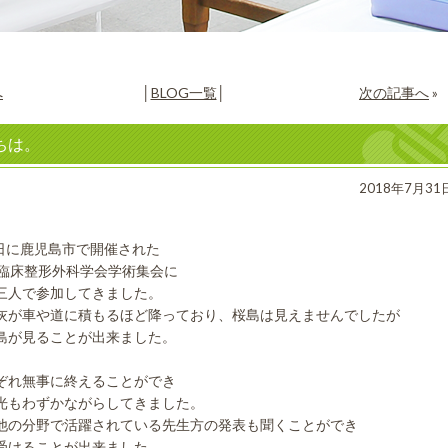
へ
│
BLOG一覧
│
次の記事へ
»
ちは。
2018年7月31
6日に鹿児島市で開催された
本臨床整形外科学会学術集会に
三人で参加してきました。
灰が車や道に積もるほど降っており、桜島は見えませんでしたが
島が見ることが出来ました。
ぞれ無事に終えることができ
光もわずかながらしてきました。
他の分野で活躍されている先生方の発表も聞くことができ
受けることが出来ました。