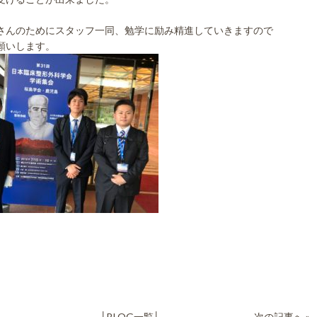
さんのためにスタッフ一同、勉学に励み精進していきますので
願いします。
へ
│
BLOG一覧
│
次の記事へ
»