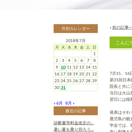
«
前の記事
月別カレンダー
2018年7月
こんに
月
火
水
木
金
土
日
1
2
3
4
5
6
7
8
9
10
11
12
13
14
15
7月15、1
16
17
18
19
20
21
22
第31回日
23
24
25
26
27
28
29
院長と共に
30
31
当日は火山
翌日には桜
« 6月
8月 »
最近の記事
発表はそれ
鹿児島の観
診断書等料金改定の…
学会では、
暑い夏を乗り切ろう…
良い刺激を