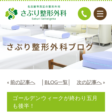
«
前の記事へ
│
BLOG一覧
│
次の記事へ
»
ゴールデンウィークが終わり五月
も後半！