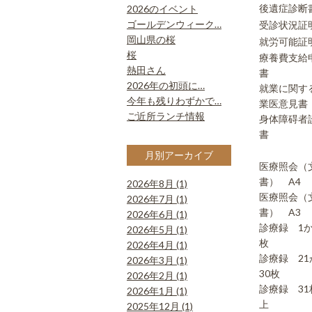
後遺症診断
2026のイベント
ゴールデンウィーク…
受診状況証
岡山県の桜
就労可能証
桜
療養費支給
熱田さん
書
2026年の初頭に…
就業に関す
今年も残りわずかで…
業医意見書
ご近所ランチ情報
身体障碍者
書
月別アーカイブ
医療照会（
書） A4
2026年8月 (1)
医療照会（
2026年7月 (1)
書） A3
2026年6月 (1)
診療録 1か
2026年5月 (1)
枚
2026年4月 (1)
診療録 21
2026年3月 (1)
30枚
2026年2月 (1)
診療録 31
2026年1月 (1)
上
2025年12月 (1)