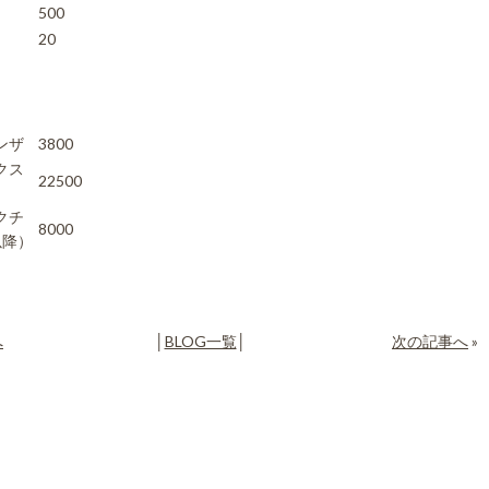
500
20
ンザ
3800
クス
22500
クチ
8000
以降）
へ
│
BLOG一覧
│
次の記事へ
»